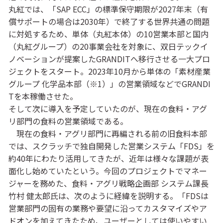
丸紅では、「SAP ECC」の標準保守期限が2027年末（有
償サポートの場合は2030年）で終了する世界共通の問題
に対処するため、単体（丸紅本体）の10営業本部と国内
（丸紅グループ）の20事業会社を対象に、双日テックイ
ノベーションが提案したGRANDITへ移行させる一大プロ
ジェクトをスタート。2023年10月から単体の「素材産業
グループ 化学品本部（※1）」の営業領域などでGRANDI
Tを本稼働させた。
そして次に導入を予定していたのが、現在の食料・アグ
リ部門の食料の営業領域である。
現在の食料・アグリ部門に再編される前の旧食料本部
では、スクラッチで独自開発した営業システム「FDS」を
約40年にわたり活用してきたが、近年は様々な課題が表
面化し始めていたという。今回のプロジェクトでマネー
ジャーを務めた、食料・アグリ戦略企画部 システム課長
竹村 健太郎氏は、次のように経緯を説明する。「FDSは
営業部門の固有の業務や要望に沿ってカスタマイズやア
ドオンを加えてきたため、ユーザーとしては使いやすい