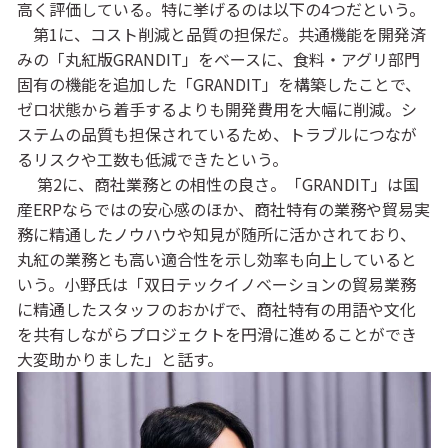
高く評価している。特に挙げるのは以下の4つだという。
第1に、コスト削減と品質の担保だ。共通機能を開発済
みの「丸紅版GRANDIT」をベースに、食料・アグリ部門
固有の機能を追加した「GRANDIT」を構築したことで、
ゼロ状態から着手するよりも開発費用を大幅に削減。シ
ステムの品質も担保されているため、トラブルにつなが
るリスクや工数も低減できたという。
第2に、商社業務との相性の良さ。「GRANDIT」は国
産ERPならではの安心感のほか、商社特有の業務や貿易実
務に精通したノウハウや知見が随所に活かされており、
丸紅の業務とも高い適合性を示し効率も向上していると
いう。小野氏は「双日テックイノベーションの貿易業務
に精通したスタッフのおかげで、商社特有の用語や文化
を共有しながらプロジェクトを円滑に進めることができ
大変助かりました」と話す。