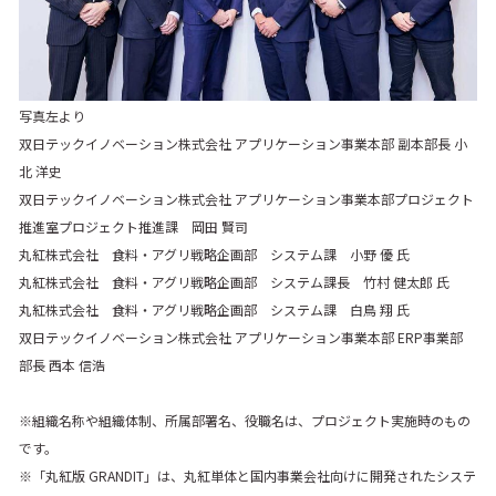
写真左より
双日テックイノベーション株式会社 アプリケーション事業本部 副本部長 小
北 洋史
双日テックイノベーション株式会社 アプリケーション事業本部プロジェクト
推進室プロジェクト推進課 岡田 賢司
丸紅株式会社 食料・アグリ戦略企画部 システム課 小野 優 氏
丸紅株式会社 食料・アグリ戦略企画部 システム課長 竹村 健太郎 氏
丸紅株式会社 食料・アグリ戦略企画部 システム課 白鳥 翔 氏
双日テックイノベーション株式会社 アプリケーション事業本部 ERP事業部
部長 西本 信浩
※組織名称や組織体制、所属部署名、役職名は、プロジェクト実施時のもの
です。
※「丸紅版 GRANDIT」は、丸紅単体と国内事業会社向けに開発されたシステ