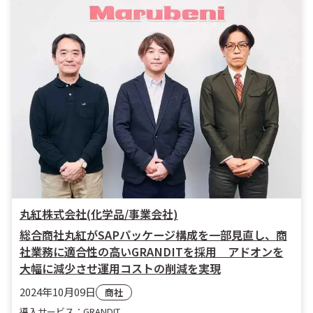
丸紅株式会社(化学品/事業会社)
総合商社丸紅がSAPパッケージ構成を一部見直し、商
社業務に適合性の高いGRANDITを採用 アドオンを
大幅に減少させ運用コストの削減を実現
2024年10月09日
商社
導入サービス：GRANDIT