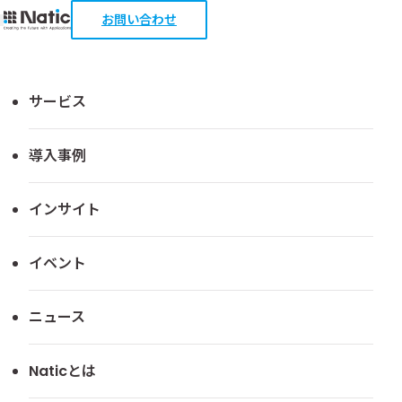
お問い合わせ
TOP
導入事例
丸紅の食料・アグリ部門が営業システムを全面刷
サービス
丸紅の食料・アグリ部門が営業シス
導入事例
テムを全面刷新 ―「丸紅版GRAND
IT」で開発コスト削減と高品質を両
インサイト
立
イベント
2026年05月19日
このページを印刷
ニュース
Naticとは