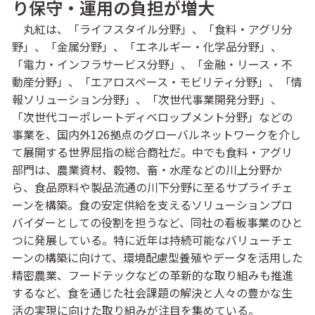
り保守・運用の負担が増大
丸紅は、「ライフスタイル分野」、「食料・アグリ分
野」、「金属分野」、「エネルギー・化学品分野」、
「電力・インフラサービス分野」、「金融・リース・不
動産分野」、「エアロスペース・モビリティ分野」、「情
報ソリューション分野」、「次世代事業開発分野」、
「次世代コーポレートディベロップメント分野」などの
事業を、国内外126拠点のグローバルネットワークを介し
て展開する世界屈指の総合商社だ。中でも食料・アグリ
部門は、農業資材、穀物、畜・水産などの川上分野か
ら、食品原料や製品流通の川下分野に至るサプライチェ
ーンを構築。食の安定供給を支えるソリューションプロ
バイダーとしての役割を担うなど、同社の看板事業のひと
つに発展している。特に近年は持続可能なバリューチェ
ーンの構築に向けて、環境配慮型養殖やデータを活用した
精密農業、フードテックなどの革新的な取り組みも推進
するなど、食を通じた社会課題の解決と人々の豊かな生
活の実現に向けた取り組みが注目を集めている。