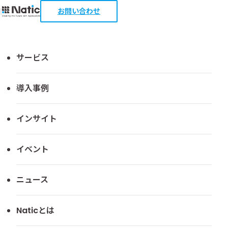
お問い合わせ
経営資源を管理・可視化
サービス
GRANDIT
導入事例
「GRANDIT」コンソーシアムの立ち上げ企業として大手
インサイト
商社グループを中心に実績を拡大。
そのノウハウを「Natic Trade Master with GRANDIT」と
イベント
して提供します。
ニュース
Naticとは