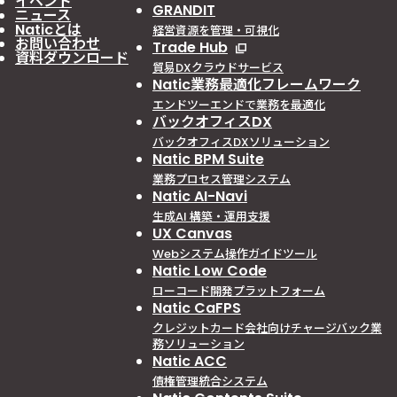
イベント
GRANDIT
ニュース
Naticとは
経営資源を管理・可視化
お問い合わせ
Trade Hub
資料ダウンロード
貿易DXクラウドサービス
Natic業務最適化フレームワーク
エンドツーエンドで業務を最適化
バックオフィスDX
バックオフィスDXソリューション
Natic BPM Suite
業務プロセス管理システム
Natic AI-Navi
生成AI 構築・運用支援
UX Canvas
Webシステム操作ガイドツール
Natic Low Code
ローコード開発プラットフォーム
Natic CaFPS
クレジットカード会社向けチャージバック業
務ソリューション
Natic ACC
債権管理統合システム