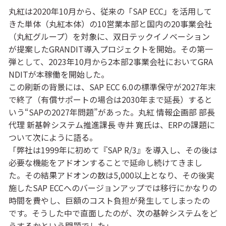
丸紅は2020年10月から、従来の「SAP ECC」を活用して
きた単体（丸紅本体）の10営業本部と国内の20事業会社
（丸紅グループ）を対象に、双日テックイノベーション
が提案したGRANDIT導入プロジェクトを開始。その第一
弾として、2023年10月から2本部2事業会社においてGRA
NDITが本稼働を開始した。
この刷新の背景には、SAP ECC 6.0の標準保守が2027年末
で終了（有償サポートの場合は2030年まで延長）すると
いう“SAPの2027年問題”があった。丸紅 情報企画部 部長
代理 新基幹システム推進課長 寺井 寛氏は、ERPの課題に
ついて次にように語る。
「弊社は1999年に初めて『SAP R/3』を導入し、その後は
必要な機能をアドオンすることで延命し続けてきまし
た。その結果アドオンの数は5,000以上となり、その後実
施したSAP ECCへのバージョンアップでは移行にかなりの
時間を費やし、巨額のコスト負担が発生してしまったの
です。そうした中で直面したのが、次の基幹システムをど
うするかという問題でした」