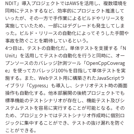
NDIT」導入プロジェクトではAWSを活用し、複数環境を
同時にテストするなど、効率的にプロジェクト推進して
いったが、その一方で手作業によるビルドやリリースを
実施していたため、一部にはデグレードも発生してしま
った。ビルド・リリースの自動化によってそうした手間や
事故を防ぐことを期待しているという。
4つ目は、テストの自動化だ。単体テストを支援する「N
Unit」を活用してテストの自動化を行うと同時に、オー
プンソースのカバレッジ計測ツール「OpenCppCoverag
e」を使ってカバレッジ100％を目指して単体テストを実
施する。また、Webテスト用に構築されたJavaScriptラ
イブラリ「Cypress」も導入し、シナリオテスト時の画面
操作も自動化する。他本部展開の後続プロジェクトでも
標準機能のテストシナリオが存在し、機能テスト及びシ
ステムテストを容易に実行することが可能となる。その
ため、プロジェクトではテストシナリオ作成時に個別ロ
ジックに集中することができ、テストの抜け漏れを防ぐ
ことができる。