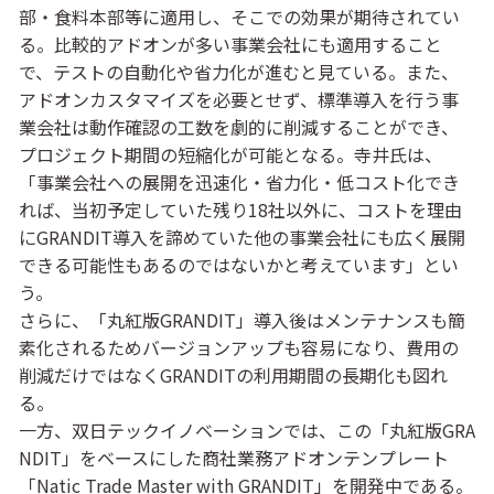
部・食料本部等に適用し、そこでの効果が期待されてい
る。比較的アドオンが多い事業会社にも適用すること
で、テストの自動化や省力化が進むと見ている。また、
アドオンカスタマイズを必要とせず、標準導入を行う事
業会社は動作確認の工数を劇的に削減することができ、
プロジェクト期間の短縮化が可能となる。寺井氏は、
「事業会社への展開を迅速化・省力化・低コスト化でき
れば、当初予定していた残り18社以外に、コストを理由
にGRANDIT導入を諦めていた他の事業会社にも広く展開
できる可能性もあるのではないかと考えています」とい
う。
さらに、「丸紅版GRANDIT」導入後はメンテナンスも簡
素化されるためバージョンアップも容易になり、費用の
削減だけではなくGRANDITの利用期間の長期化も図れ
る。
一方、双日テックイノベーションでは、この「丸紅版GRA
NDIT」をベースにした商社業務アドオンテンプレート
「Natic Trade Master with GRANDIT」を開発中である。