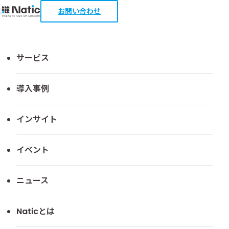
お問い合わせ
エンドツーエンドで業務を最適化
サービス
Natic業務最適化
導入事例
フレームワーク
インサイト
Natic シリーズとして展開する役割の異なるプロダクトが
補完しあい多様な業務課題に対応します。部門固有業務の
イベント
効率化から企業の競争優位を支えるバリューチェーン変
革まで、導入の入り口を柔軟に選択できます。価値創出の
ニュース
最短ルートを組み合わせで導きます。
Naticとは