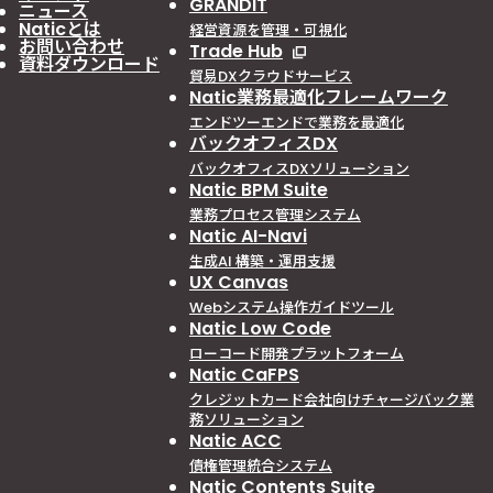
GRANDIT
ニュース
Naticとは
経営資源を管理・可視化
お問い合わせ
Trade Hub
資料ダウンロード
貿易DXクラウドサービス
Natic業務最適化フレームワーク
エンドツーエンドで業務を最適化
バックオフィスDX
バックオフィスDXソリューション
Natic BPM Suite
業務プロセス管理システム
Natic AI-Navi
生成AI 構築・運用支援
UX Canvas
Webシステム操作ガイドツール
Natic Low Code
ローコード開発プラットフォーム
Natic CaFPS
クレジットカード会社向けチャージバック業
務ソリューション
Natic ACC
債権管理統合システム
Natic Contents Suite