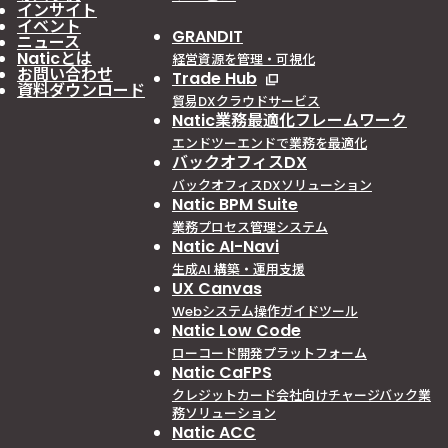
インサイト
イベント
GRANDIT
ニュース
Naticとは
経営資源を管理・可視化
お問い合わせ
Trade Hub
資料ダウンロード
貿易DXクラウドサービス
Natic業務最適化フレームワーク
エンドツーエンドで業務を最適化
バックオフィスDX
バックオフィスDXソリューション
Natic BPM Suite
業務プロセス管理システム
Natic AI-Navi
生成AI 構築・運用支援
UX Canvas
Webシステム操作ガイドツール
Natic Low Code
ローコード開発プラットフォーム
Natic CaFPS
クレジットカード会社向けチャージバック業
務ソリューション
Natic ACC